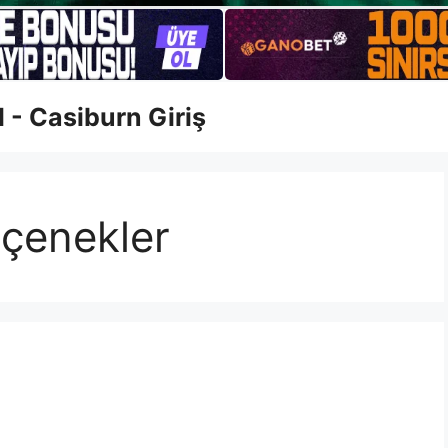
 - Casiburn Giriş
eçenekler