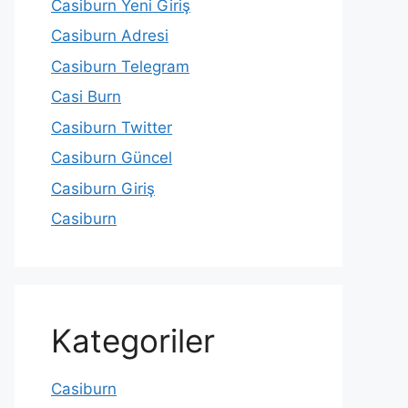
Casiburn Yeni Giriş
Casiburn Adresi
Casiburn Telegram
Casi Burn
Casiburn Twitter
Casiburn Güncel
Casiburn Giriş
Casiburn
Kategoriler
Casiburn