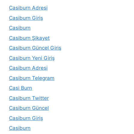
Casiburn Adresi
Casiburn Giriş
Casiburn
Casiburn Şikayet
Casiburn Güncel Giriş
Casiburn Yeni Giriş
Casiburn Adresi
Casiburn Telegram
Casi Burn
Casiburn Twitter
Casiburn Güncel
Casiburn Giriş
Casiburn