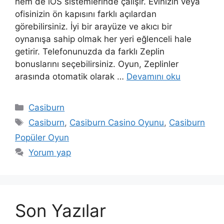
hem de iOS sistemlerinde çalışır. Evinizin veya
ofisinizin ön kapısını farklı açılardan
görebilirsiniz. İyi bir arayüze ve akıcı bir
oynanışa sahip olmak her yeri eğlenceli hale
getirir. Telefonunuzda da farklı Zeplin
bonuslarını seçebilirsiniz. Oyun, Zeplinler
arasında otomatik olarak …
Devamını oku
Kategoriler
Casiburn
Etiketler
Casiburn
,
Casiburn Casino Oyunu
,
Casiburn
Popüler Oyun
Yorum yap
Son Yazılar