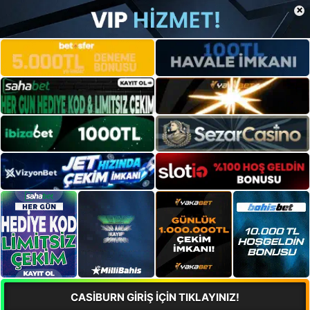
×
CASİBURN GİRİŞ İÇİN TIKLAYINIZ!