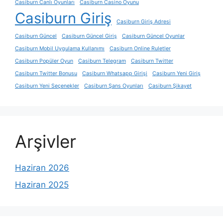
Casiburn Canlı Oyunları
Casiburn Casino Oyunu
Casiburn Giriş
Casiburn Giriş Adresi
Casiburn Güncel
Casiburn Güncel Giriş
Casiburn Güncel Oyunlar
Casiburn Mobil Uygulama Kullanımı
Casiburn Online Ruletler
Casiburn Popüler Oyun
Casiburn Telegram
Casiburn Twitter
Casiburn Twitter Bonusu
Casiburn Whatsapp Girişi
Casiburn Yeni Giriş
Casiburn Yeni Seçenekler
Casiburn Şans Oyunları
Casiburn Şikayet
Arşivler
Haziran 2026
Haziran 2025