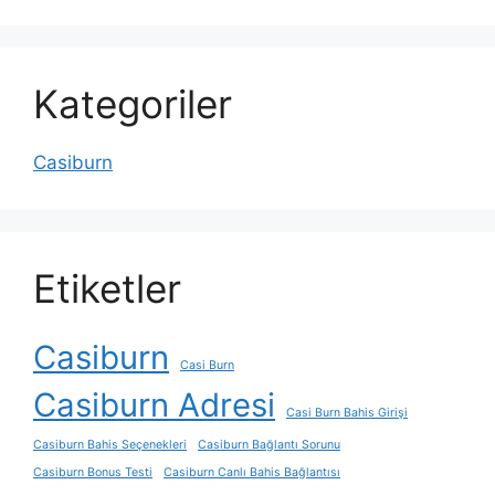
Kategoriler
Casiburn
Etiketler
Casiburn
Casi Burn
Casiburn Adresi
Casi Burn Bahis Girişi
Casiburn Bahis Seçenekleri
Casiburn Bağlantı Sorunu
Casiburn Bonus Testi
Casiburn Canlı Bahis Bağlantısı