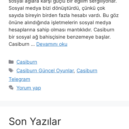
sosyal ağlara karşı güçlü bir eğilim sergiliyorlar.
Sosyal medya bizi dönüştürdü, çünkü çok
sayıda bireyin birden fazla hesabı vardı. Bu göz
önüne alındığında işletmelerin sosyal medya
hesaplarına sahip olması mantıklıdır. Casiburn
bir sosyal ağ bahisçisine benzemeye başlar.
Casiburn …
Devamını oku
Kategoriler
Casiburn
Etiketler
Casiburn Güncel Oyunlar
,
Casiburn
Telegram
Yorum yap
Son Yazılar