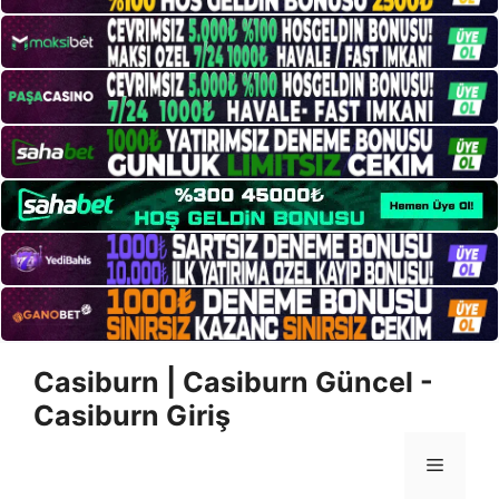
İçeriğe
Casiburn | Casiburn Güncel -
atla
Casiburn Giriş
Menü