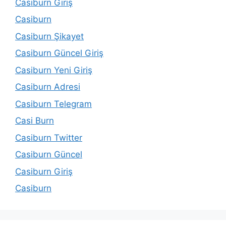
Casiburn Giriş
Casiburn
Casiburn Şikayet
Casiburn Güncel Giriş
Casiburn Yeni Giriş
Casiburn Adresi
Casiburn Telegram
Casi Burn
Casiburn Twitter
Casiburn Güncel
Casiburn Giriş
Casiburn