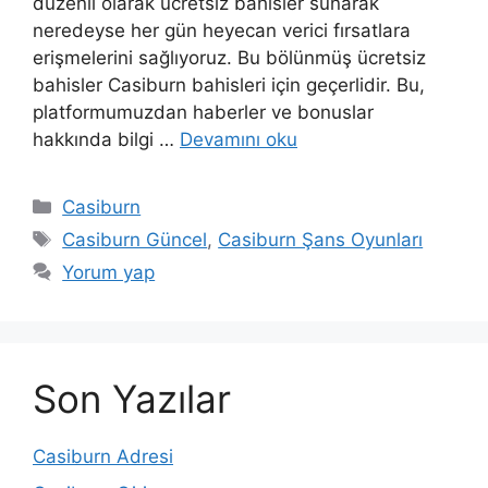
düzenli olarak ücretsiz bahisler sunarak
neredeyse her gün heyecan verici fırsatlara
erişmelerini sağlıyoruz. Bu bölünmüş ücretsiz
bahisler Casiburn bahisleri için geçerlidir. Bu,
platformumuzdan haberler ve bonuslar
hakkında bilgi …
Devamını oku
Kategoriler
Casiburn
Etiketler
Casiburn Güncel
,
Casiburn Şans Oyunları
Yorum yap
Son Yazılar
Casiburn Adresi