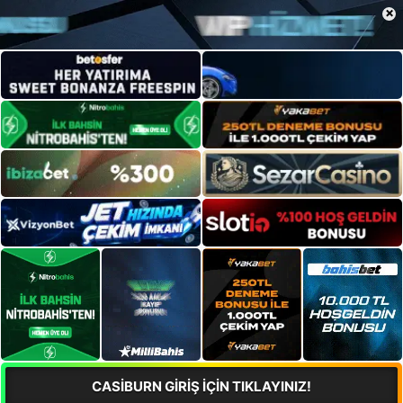
×
CASİBURN GİRİŞ İÇİN TIKLAYINIZ!