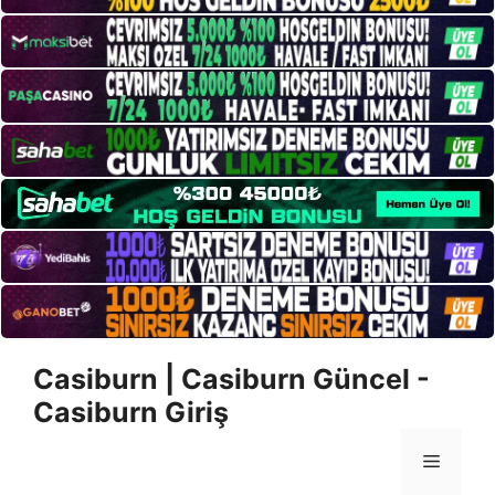
İçeriğe
Casiburn | Casiburn Güncel -
atla
Casiburn Giriş
Menü