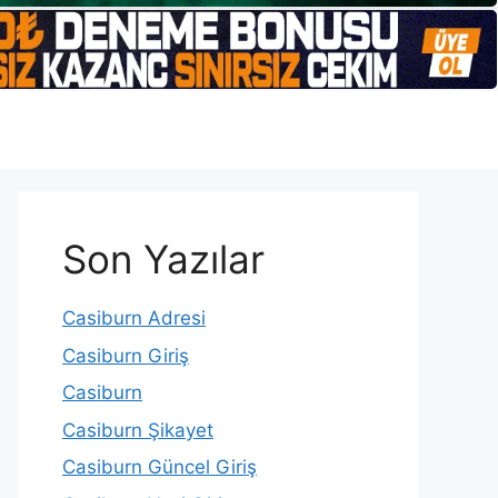
Son Yazılar
Casiburn Adresi
Casiburn Giriş
Casiburn
Casiburn Şikayet
Casiburn Güncel Giriş