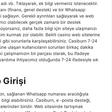
adı vb. Tıklayarak, ek bilgi vermeniz istenecektir.
manı (finans, genel destek) ve bir Whatsapp
zi sağlayın. Gerekli ayrıntıları sağlayarak ve web
ımcı olabilecek gerçek zamanlı bir destek
orsanız, daha fazla bilgi için siteye ulaşmanızı
işim kurmak zor olabilir. Belirli casino web sitelerine
 gibi sorunlarla karşılaşabilirsiniz. Casiburn 7-24
e ulaşan kullanıcıların sorunları birkaç dakika
ki çalışmamızın bir parçası olarak, bu ifadeye
ardıma ihtiyacımız olduğunda 7-24 ifadesiyle sık
Girişi
için, sağlanan Whatsapp numarası aracılığıyla
 bilgi alabilirsiniz. Casiburn, e -posta desteği,
lerinden biridir. Web sitesinde tartışmak